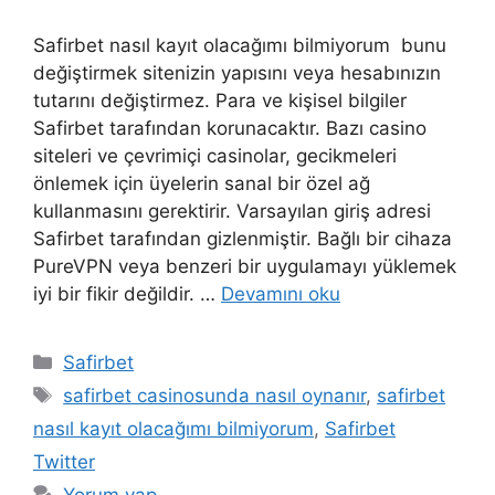
Safirbet nasıl kayıt olacağımı bilmiyorum bunu
değiştirmek sitenizin yapısını veya hesabınızın
tutarını değiştirmez. Para ve kişisel bilgiler
Safirbet tarafından korunacaktır. Bazı casino
siteleri ve çevrimiçi casinolar, gecikmeleri
önlemek için üyelerin sanal bir özel ağ
kullanmasını gerektirir. Varsayılan giriş adresi
Safirbet tarafından gizlenmiştir. Bağlı bir cihaza
PureVPN veya benzeri bir uygulamayı yüklemek
iyi bir fikir değildir. …
Devamını oku
Kategoriler
Safirbet
Etiketler
safirbet casinosunda nasıl oynanır
,
safirbet
nasıl kayıt olacağımı bilmiyorum
,
Safirbet
Twitter
Yorum yap