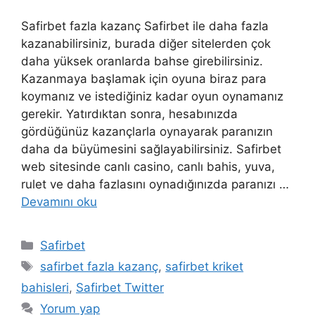
Safirbet fazla kazanç Safirbet ile daha fazla
kazanabilirsiniz, burada diğer sitelerden çok
daha yüksek oranlarda bahse girebilirsiniz.
Kazanmaya başlamak için oyuna biraz para
koymanız ve istediğiniz kadar oyun oynamanız
gerekir. Yatırdıktan sonra, hesabınızda
gördüğünüz kazançlarla oynayarak paranızın
daha da büyümesini sağlayabilirsiniz. Safirbet
web sitesinde canlı casino, canlı bahis, yuva,
rulet ve daha fazlasını oynadığınızda paranızı …
Devamını oku
Kategoriler
Safirbet
Etiketler
safirbet fazla kazanç
,
safirbet kriket
bahisleri
,
Safirbet Twitter
Yorum yap