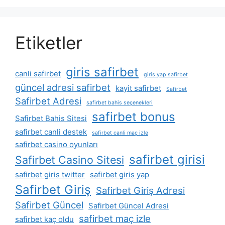
Etiketler
giris safirbet
canli safirbet
giris yap safirbet
güncel adresi safirbet
kayit safirbet
Safirbet
Safirbet Adresi
safirbet bahis seçenekleri
safirbet bonus
Safirbet Bahis Sitesi
safirbet canli destek
safirbet canli maç izle
safirbet casino oyunları
safirbet girisi
Safirbet Casino Sitesi
safirbet giris twitter
safirbet giris yap
Safirbet Giriş
Safirbet Giriş Adresi
Safirbet Güncel
Safirbet Güncel Adresi
safirbet maç izle
safirbet kaç oldu