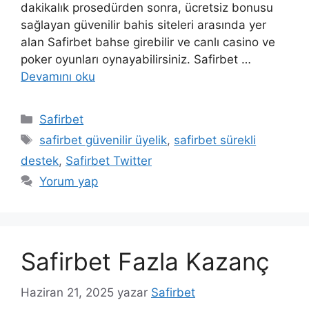
dakikalık prosedürden sonra, ücretsiz bonusu
sağlayan güvenilir bahis siteleri arasında yer
alan Safirbet bahse girebilir ve canlı casino ve
poker oyunları oynayabilirsiniz. Safirbet …
Devamını oku
Kategoriler
Safirbet
Etiketler
safirbet güvenilir üyelik
,
safirbet sürekli
destek
,
Safirbet Twitter
Yorum yap
Safirbet Fazla Kazanç
Haziran 21, 2025
yazar
Safirbet