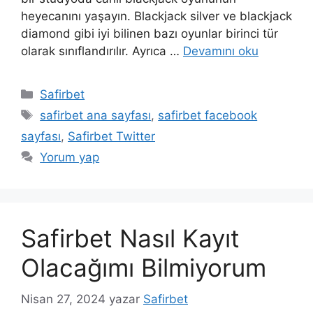
heyecanını yaşayın. Blackjack silver ve blackjack
diamond gibi iyi bilinen bazı oyunlar birinci tür
olarak sınıflandırılır. Ayrıca …
Devamını oku
Kategoriler
Safirbet
Etiketler
safirbet ana sayfası
,
safirbet facebook
sayfası
,
Safirbet Twitter
Yorum yap
Safirbet Nasıl Kayıt
Olacağımı Bilmiyorum
Nisan 27, 2024
yazar
Safirbet