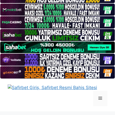
İçeriğe
atla
Menü