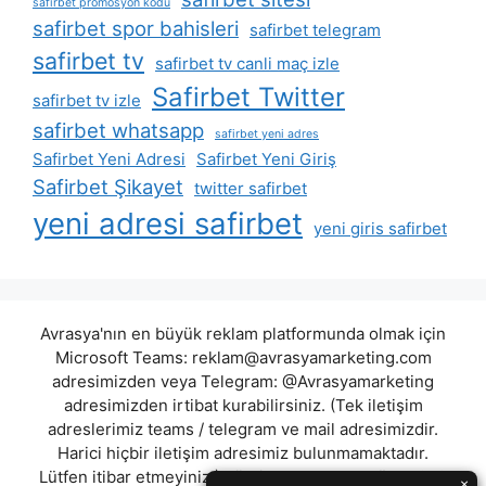
safirbet promosyon kodu
safirbet spor bahisleri
safirbet telegram
safirbet tv
safirbet tv canli maç izle
Safirbet Twitter
safirbet tv izle
safirbet whatsapp
safirbet yeni adres
Safirbet Yeni Adresi
Safirbet Yeni Giriş
Safirbet Şikayet
twitter safirbet
yeni adresi safirbet
yeni giris safirbet
Avrasya'nın en büyük reklam platformunda olmak için
Microsoft Teams:
reklam@avrasyamarketing.com
adresimizden veya Telegram: @Avrasyamarketing
adresimizden irtibat kurabilirsiniz. (Tek iletişim
adreslerimiz teams / telegram ve mail adresimizdir.
Harici hiçbir iletişim adresimiz bulunmamaktadır.
Lütfen itibar etmeyiniz.) Türkiye yasalarına göre 7258