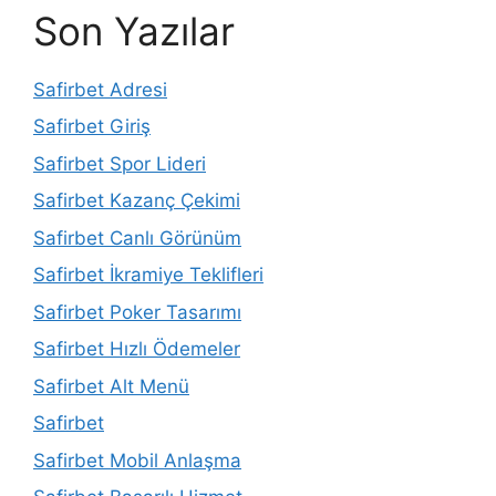
Son Yazılar
Safirbet Adresi
Safirbet Giriş
Safirbet Spor Lideri
Safirbet Kazanç Çekimi
Safirbet Canlı Görünüm
Safirbet İkramiye Teklifleri
Safirbet Poker Tasarımı
Safirbet Hızlı Ödemeler
Safirbet Alt Menü
Safirbet
Safirbet Mobil Anlaşma