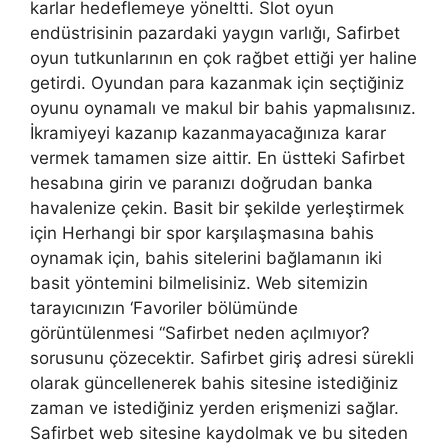
karlar hedeflemeye yöneltti. Slot oyun
endüstrisinin pazardaki yaygın varlığı, Safirbet
oyun tutkunlarının en çok rağbet ettiği yer haline
getirdi. Oyundan para kazanmak için seçtiğiniz
oyunu oynamalı ve makul bir bahis yapmalısınız.
İkramiyeyi kazanıp kazanmayacağınıza karar
vermek tamamen size aittir. En üstteki Safirbet
hesabına girin ve paranızı doğrudan banka
havalenize çekin. Basit bir şekilde yerleştirmek
için Herhangi bir spor karşılaşmasına bahis
oynamak için, bahis sitelerini bağlamanın iki
basit yöntemini bilmelisiniz. Web sitemizin
tarayıcınızın ‘Favoriler bölümünde
görüntülenmesi “Safirbet neden açılmıyor?
sorusunu çözecektir. Safirbet giriş adresi sürekli
olarak güncellenerek bahis sitesine istediğiniz
zaman ve istediğiniz yerden erişmenizi sağlar.
Safirbet web sitesine kaydolmak ve bu siteden