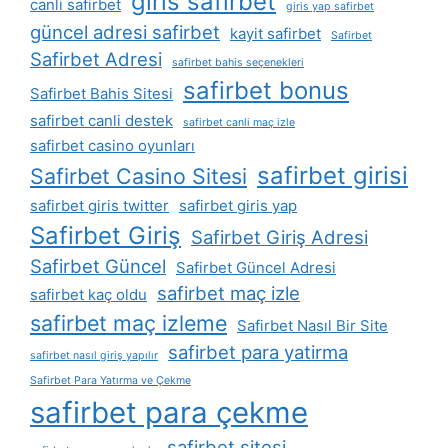
giris safirbet
canli safirbet
giris yap safirbet
güncel adresi safirbet
kayit safirbet
Safirbet
Safirbet Adresi
safirbet bahis seçenekleri
safirbet bonus
Safirbet Bahis Sitesi
safirbet canli destek
safirbet canli maç izle
safirbet casino oyunları
safirbet girisi
Safirbet Casino Sitesi
safirbet giris twitter
safirbet giris yap
Safirbet Giriş
Safirbet Giriş Adresi
Safirbet Güncel
Safirbet Güncel Adresi
safirbet maç izle
safirbet kaç oldu
safirbet maç izleme
Safirbet Nasıl Bir Site
safirbet para yatirma
safirbet nasıl giriş yapılır
Safirbet Para Yatırma ve Çekme
safirbet para çekme
safirbet sitesi