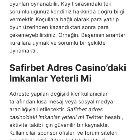
oyunları oynanabilir. Kayıt sırasındaki tek
sorumluluğunuz kendiniz hakkında doğru bilgi
vermektir. Koşullara bağlı olarak para yatırıp
oyun üzerinden kazandıktan sonra para
çekemeyebilirsiniz. Örneğin. Başarının anahtarı
kurallara uymak ve sorumlu bir şekilde
oynamaktır.
Safirbet Adres Casino’daki
Imkanlar Yeterli Mi
Adreste yapılan değişiklikler kullanıcılar
tarafından kısa mesaj veya sosyal medya
aracılığıyla iletilecektir.
Safirbet adres
casino’daki imkanlar yeterli mi
Twitter hesabı,
aktivite takibi için güvenilir bir kaynaktır.
Kullanıcılar sponsor ofisleri ve forum siteleri