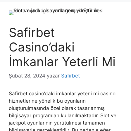
Safirbet
Casino’daki
İmkanlar Yeterli Mi
Şubat 28, 2024
yazar
Safirbet
Safirbet casino’daki imkanlar yeterli mi casino
hizmetlerine yönelik bu oyunların
oluşturulmasında özel olarak tasarlanmış
bilgisayar programları kullanılmaktadır. Slot ve
jackpot oyunlarının yürütülmesi tamamen
bilgisayarla gerçekleştirilir. Bu nedenle eğer