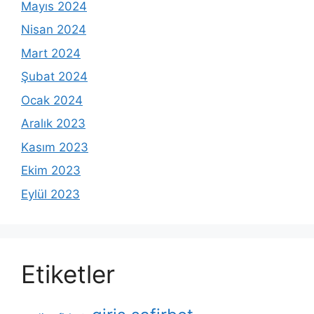
Mayıs 2024
Nisan 2024
Mart 2024
Şubat 2024
Ocak 2024
Aralık 2023
Kasım 2023
Ekim 2023
Eylül 2023
Etiketler