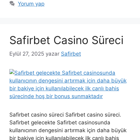
Yorum yap
Safirbet Casino Süreci
Eylül 27, 2025
yazar
Safirbet
Safirbet casino süreci Safirbet casino süreci.
Safirbet gelecekte Safirbet casinosunda
kullanıcının dengesini artırmak için daha büyük
bir bakiye için kullanılabilecek ilk canlı bahis