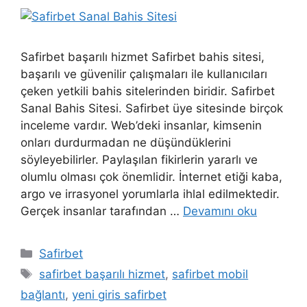
Safirbet başarılı hizmet Safirbet bahis sitesi,
başarılı ve güvenilir çalışmaları ile kullanıcıları
çeken yetkili bahis sitelerinden biridir. Safirbet
Sanal Bahis Sitesi. Safirbet üye sitesinde birçok
inceleme vardır. Web’deki insanlar, kimsenin
onları durdurmadan ne düşündüklerini
söyleyebilirler. Paylaşılan fikirlerin yararlı ve
olumlu olması çok önemlidir. İnternet etiği kaba,
argo ve irrasyonel yorumlarla ihlal edilmektedir.
Gerçek insanlar tarafından …
Devamını oku
Kategoriler
Safirbet
Etiketler
safirbet başarılı hizmet
,
safirbet mobil
bağlantı
,
yeni giris safirbet