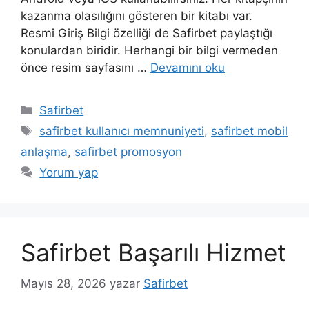
kazanma olasılığını gösteren bir kitabı var.
Resmi Giriş Bilgi özelliği de Safirbet paylaştığı
konulardan biridir. Herhangi bir bilgi vermeden
önce resim sayfasını …
Devamını oku
Kategoriler
Safirbet
Etiketler
safirbet kullanıcı memnuniyeti
,
safirbet mobil
anlaşma
,
safirbet promosyon
Yorum yap
Safirbet Başarılı Hizmet
Mayıs 28, 2026
yazar
Safirbet