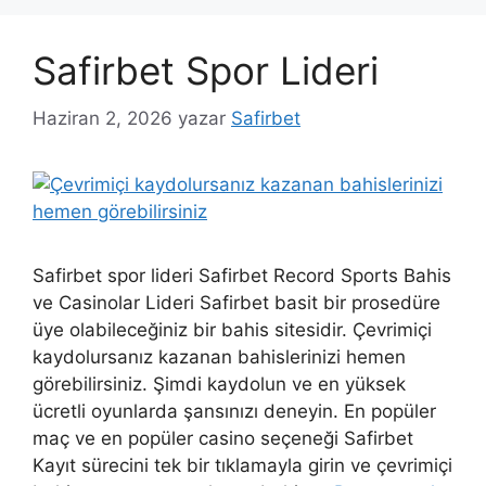
Safirbet Spor Lideri
Haziran 2, 2026
yazar
Safirbet
Safirbet spor lideri Safirbet Record Sports Bahis
ve Casinolar Lideri Safirbet basit bir prosedüre
üye olabileceğiniz bir bahis sitesidir. Çevrimiçi
kaydolursanız kazanan bahislerinizi hemen
görebilirsiniz. Şimdi kaydolun ve en yüksek
ücretli oyunlarda şansınızı deneyin. En popüler
maç ve en popüler casino seçeneği Safirbet
Kayıt sürecini tek bir tıklamayla girin ve çevrimiçi