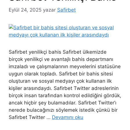
Eylül 24, 2025
yazar
Safirbet
Safirbet yenilikçi bahis Safirbet ülkemizde
birçok yenilikçi ve avantajlı bahis departmanı
imzaladı ve çalışmalarının meyvelerini statüsüne
uygun olarak topladı. Safirbet bir bahis sitesi
oluşturan ve sosyal medyayı çok kullanan ilk
kişiler arasındaydı. Safirbet Twitter adreslerinin
birçok insan tarafından kontrol edildiğini gördük,
ancak hiçbir şey bulamadılar. Safirbet Twitter’ı
nerede bulacağınızı söylemek istedik çünkü bir
Safirbet Twitter …
Devamını oku