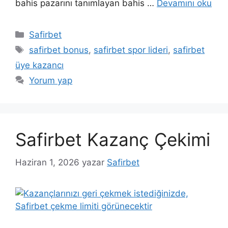
bahis pazarını tanımlayan bahis …
Devamını oku
Kategoriler
Safirbet
Etiketler
safirbet bonus
,
safirbet spor lideri
,
safirbet
üye kazancı
Yorum yap
Safirbet Kazanç Çekimi
Haziran 1, 2026
yazar
Safirbet