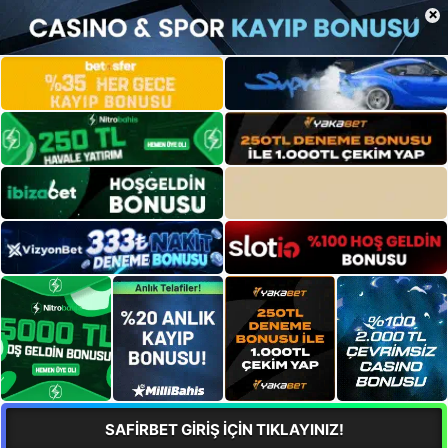
×
SAFİRBET GİRİŞ İÇİN TIKLAYINIZ!