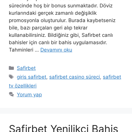
sürecinde hoş bir bonus sunmaktadır. Döviz
kurlarındaki gerçek zamanlı değişiklik
promosyonla oluşturulur. Burada kaybetseniz
bile, bazı parçaları geri alıp tekrar
kullanabilirsiniz. Bildiğiniz gibi, Safirbet canlı
bahisler için canlı bir bahis uygulamasıdır.
Tahminleri …
Devamını oku
Kategoriler
Safirbet
Etiketler
giris safirbet
,
safirbet casino süreci
,
safirbet
tv özellikleri
Yorum yap
Safirbet Yenilikçi Bahis