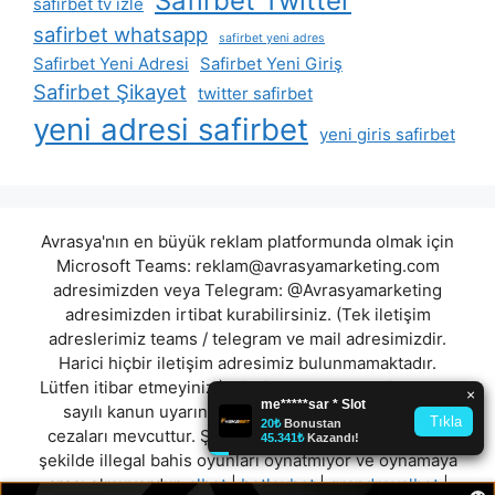
Safirbet Twitter
safirbet tv izle
safirbet whatsapp
safirbet yeni adres
Safirbet Yeni Adresi
Safirbet Yeni Giriş
Safirbet Şikayet
twitter safirbet
yeni adresi safirbet
yeni giris safirbet
Avrasya'nın en büyük reklam platformunda olmak için
Microsoft Teams:
reklam@avrasyamarketing.com
adresimizden veya Telegram: @Avrasyamarketing
adresimizden irtibat kurabilirsiniz. (Tek iletişim
adreslerimiz teams / telegram ve mail adresimizdir.
Harici hiçbir iletişim adresimiz bulunmamaktadır.
Lütfen itibar etmeyiniz.) Türkiye yasalarına göre 7258
sayılı kanun uyarınca yasa dışı bahis oynamanın
cezaları mevcuttur. Şu an bulunduğunuz site hiç bir
şekilde illegal bahis oyunları oynatmıyor ve oynamaya
aracı olmuyordur.
albet
|
betleybet
|
grandroyalbet
|