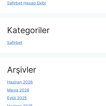
Safirbet Hesap Ekibi
Kategoriler
Safirbet
Arşivler
Haziran 2026
Mayıs 2026
Eylül 2025
Haziran 2025