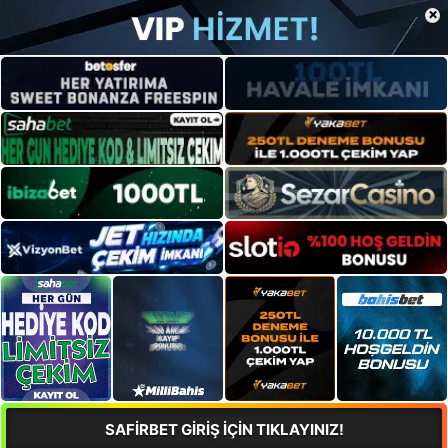
×
SAFİRBET GİRİŞ İÇİN TIKLAYINIZ!