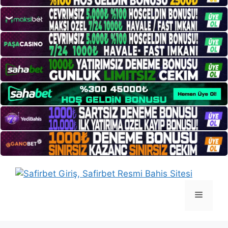
İçeriğe
atla
Menü