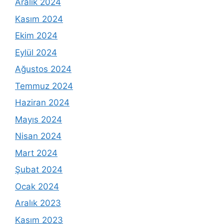
Aralık 2024
Kasım 2024
Ekim 2024
Eylül 2024
Ağustos 2024
Temmuz 2024
Haziran 2024
Mayıs 2024
Nisan 2024
Mart 2024
Şubat 2024
Ocak 2024
Aralık 2023
Kasım 2023