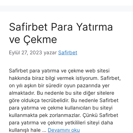
Safirbet Para Yatırma
ve Çekme
Eylül 27, 2023
yazar
Safirbet
Safirbet para yatırma ve çekme web sitesi
hakkında biraz bilgi vermek istiyorum. Safirbet,
on yılı aşkın bir süredir oyun pazarında yer
almaktadır. Bu nedenle bu site diğer sitelere
göre oldukça tecrübelidir. Bu nedenle Safirbet
para yatırma ve çekme kullanıcıları bu siteyi
kullanmakta pek zorlanmazlar. Çünkü Safirbet
para yatırma ve çekme yetkilileri siteyi daha
kullanışlı hale …
Devamını oku