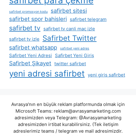
safirbet para çekme
safirbet sitesi
safirbet promosyon kodu
safirbet spor bahisleri
safirbet telegram
safirbet tv
safirbet tv canli maç izle
Safirbet Twitter
safirbet tv izle
safirbet whatsapp
safirbet yeni adres
Safirbet Yeni Adresi
Safirbet Yeni Giriş
Safirbet Şikayet
twitter safirbet
yeni adresi safirbet
yeni giris safirbet
Avrasya'nın en büyük reklam platformunda olmak için
Microsoft Teams:
reklam@avrasyamarketing.com
adresimizden veya Telegram: @Avrasyamarketing
adresimizden irtibat kurabilirsiniz. (Tek iletişim
adreslerimiz teams / telegram ve mail adresimizdir.