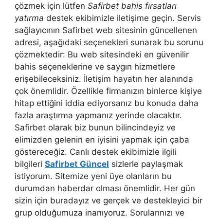
çözmek için lütfen
Safirbet bahis fırsatları
yatırma
destek ekibimizle iletişime geçin. Servis
sağlayıcının Safirbet web sitesinin güncellenen
adresi, aşağıdaki seçenekleri sunarak bu sorunu
çözmektedir: Bu web sitesindeki en güvenilir
bahis seçeneklerine ve saygın hizmetlere
erişebileceksiniz. İletişim hayatın her alanında
çok önemlidir. Özellikle firmanızın binlerce kişiye
hitap ettiğini iddia ediyorsanız bu konuda daha
fazla araştırma yapmanız yerinde olacaktır.
Safirbet olarak biz bunun bilincindeyiz ve
elimizden gelenin en iyisini yapmak için çaba
göstereceğiz. Canlı destek ekibimizle ilgili
bilgileri
Safirbet Güncel
sizlerle paylaşmak
istiyorum. Sitemize yeni üye olanların bu
durumdan haberdar olması önemlidir. Her gün
sizin için buradayız ve gerçek ve destekleyici bir
grup olduğumuza inanıyoruz. Sorularınızı ve