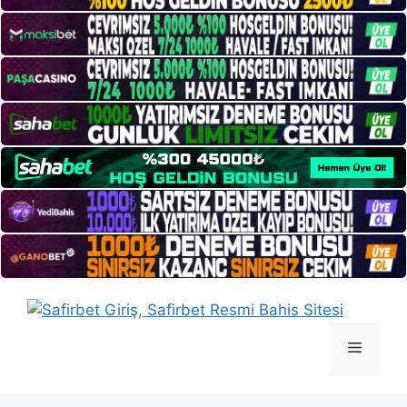
İçeriğe
atla
Menü