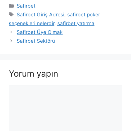
Kategoriler
Safirbet
Etiketler
Safirbet Giriş Adresi
,
safirbet poker
seçenekleri nelerdir
,
safirbet yatırma
Safirbet Üye Olmak
Safirbet Sektörü
Yorum yapın
Yorum