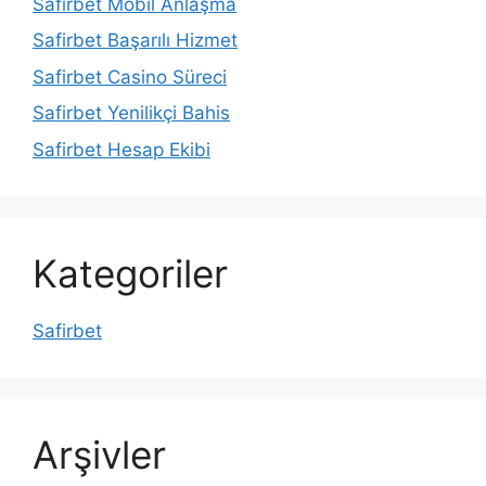
Safirbet Mobil Anlaşma
Safirbet Başarılı Hizmet
Safirbet Casino Süreci
Safirbet Yenilikçi Bahis
Safirbet Hesap Ekibi
Kategoriler
Safirbet
Arşivler