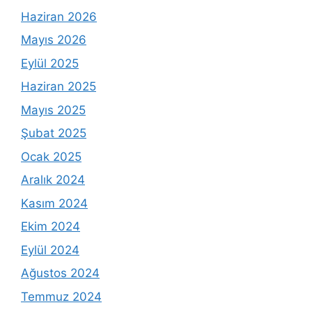
Haziran 2026
Mayıs 2026
Eylül 2025
Haziran 2025
Mayıs 2025
Şubat 2025
Ocak 2025
Aralık 2024
Kasım 2024
Ekim 2024
Eylül 2024
Ağustos 2024
Temmuz 2024