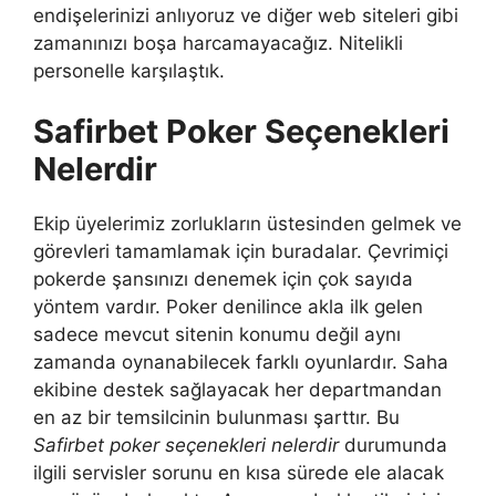
endişelerinizi anlıyoruz ve diğer web siteleri gibi
zamanınızı boşa harcamayacağız. Nitelikli
personelle karşılaştık.
Safirbet Poker Seçenekleri
Nelerdir
Ekip üyelerimiz zorlukların üstesinden gelmek ve
görevleri tamamlamak için buradalar. Çevrimiçi
pokerde şansınızı denemek için çok sayıda
yöntem vardır. Poker denilince akla ilk gelen
sadece mevcut sitenin konumu değil aynı
zamanda oynanabilecek farklı oyunlardır. Saha
ekibine destek sağlayacak her departmandan
en az bir temsilcinin bulunması şarttır. Bu
Safirbet poker seçenekleri nelerdir
durumunda
ilgili servisler sorunu en kısa sürede ele alacak