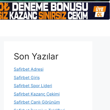
Son Yazılar
Safirbet Adresi
Safirbet Giriş
Safirbet Spor Lideri
Safirbet Kazanç Çekimi
Safirbet Canlı Görünüm