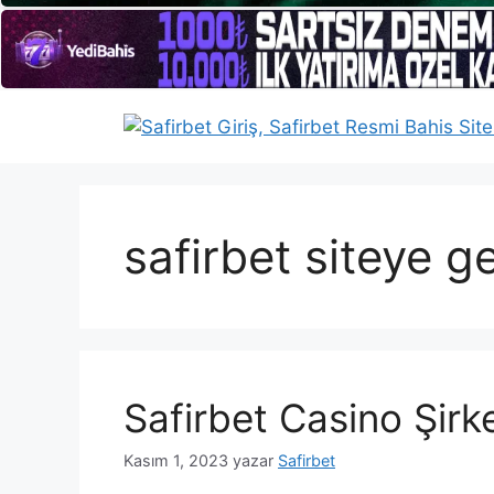
İçeriğe
atla
safirbet siteye g
Safirbet Casino Şirke
Kasım 1, 2023
yazar
Safirbet