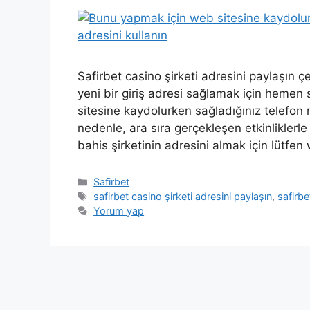
Safirbet casino şirketi adresini paylaşın çe
yeni bir giriş adresi sağlamak için hemen
sitesine kaydolurken sağladığınız telefon 
nedenle, ara sıra gerçekleşen etkinliklerle i
bahis şirketinin adresini almak için lütfe
Kategoriler
Safirbet
Etiketler
safirbet casino şirketi adresini paylaşın
,
safirbe
Yorum yap