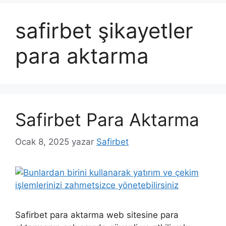
safirbet şikayetler
para aktarma
Safirbet Para Aktarma
Ocak 8, 2025
yazar
Safirbet
Safirbet para aktarma web sitesine para