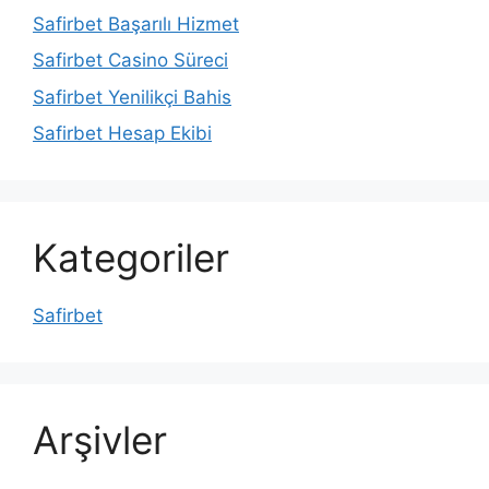
Safirbet Başarılı Hizmet
Safirbet Casino Süreci
Safirbet Yenilikçi Bahis
Safirbet Hesap Ekibi
Kategoriler
Safirbet
Arşivler