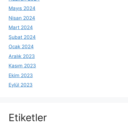
Mayıs 2024
Nisan 2024
Mart 2024
Şubat 2024
Ocak 2024
Aralık 2023
Kasım 2023
Ekim 2023
Eylül 2023
Etiketler