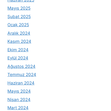
Mayıs 2025
Şubat 2025
Ocak 2025
Aralık 2024
Kasım 2024
Ekim 2024
Eylül 2024
Ağustos 2024
Temmuz 2024
Haziran 2024
Mayıs 2024
Nisan 2024
Mart 2024