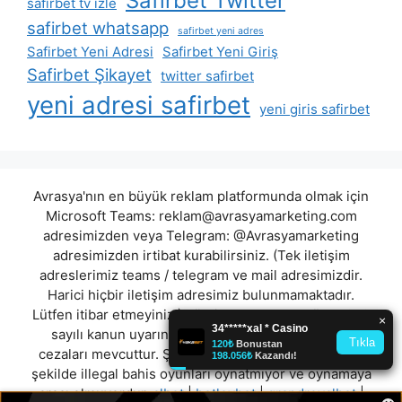
Safirbet Twitter
safirbet tv izle
safirbet whatsapp
safirbet yeni adres
Safirbet Yeni Adresi
Safirbet Yeni Giriş
Safirbet Şikayet
twitter safirbet
yeni adresi safirbet
yeni giris safirbet
Avrasya'nın en büyük reklam platformunda olmak için
Microsoft Teams:
reklam@avrasyamarketing.com
adresimizden veya Telegram: @Avrasyamarketing
adresimizden irtibat kurabilirsiniz. (Tek iletişim
adreslerimiz teams / telegram ve mail adresimizdir.
Harici hiçbir iletişim adresimiz bulunmamaktadır.
Lütfen itibar etmeyiniz.) Türkiye yasalarına göre 7258
sayılı kanun uyarınca yasa dışı bahis oynamanın
cezaları mevcuttur. Şu an bulunduğunuz site hiç bir
şekilde illegal bahis oyunları oynatmıyor ve oynamaya
aracı olmuyordur.
albet
|
betleybet
|
grandroyalbet
|