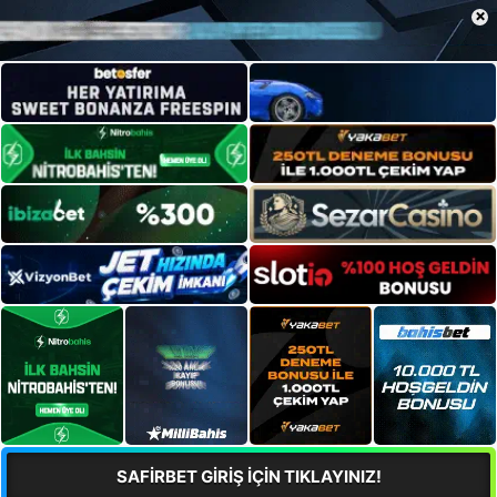
×
SAFİRBET GİRİŞ İÇİN TIKLAYINIZ!