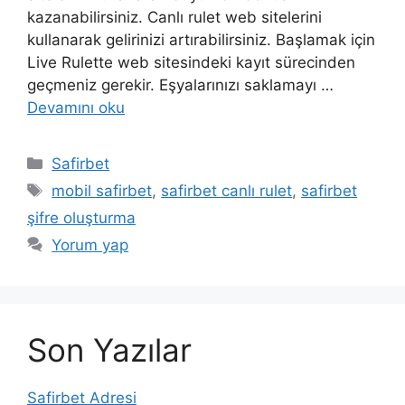
kazanabilirsiniz. Canlı rulet web sitelerini
kullanarak gelirinizi artırabilirsiniz. Başlamak için
Live Rulette web sitesindeki kayıt sürecinden
geçmeniz gerekir. Eşyalarınızı saklamayı …
Devamını oku
Kategoriler
Safirbet
Etiketler
mobil safirbet
,
safirbet canlı rulet
,
safirbet
şifre oluşturma
Yorum yap
Son Yazılar
Safirbet Adresi