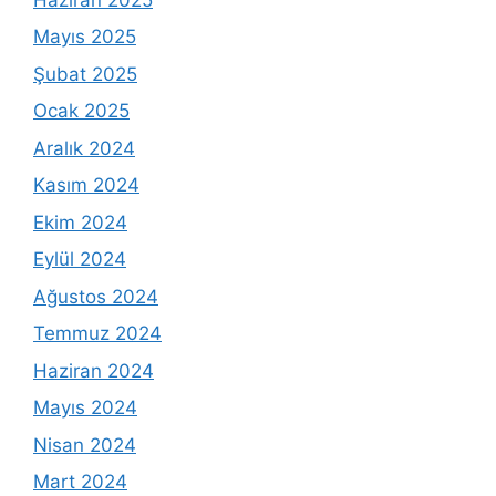
Mayıs 2025
Şubat 2025
Ocak 2025
Aralık 2024
Kasım 2024
Ekim 2024
Eylül 2024
Ağustos 2024
Temmuz 2024
Haziran 2024
Mayıs 2024
Nisan 2024
Mart 2024