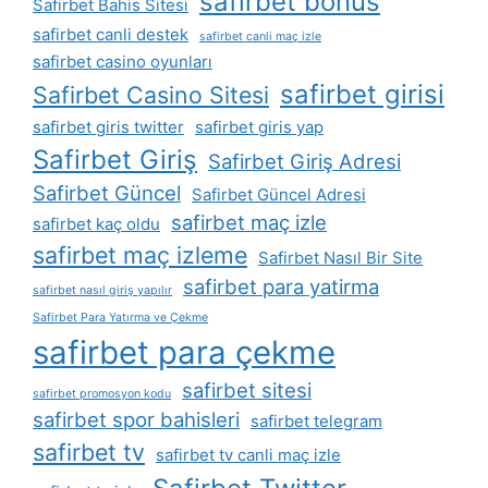
safirbet bonus
Safirbet Bahis Sitesi
safirbet canli destek
safirbet canli maç izle
safirbet casino oyunları
safirbet girisi
Safirbet Casino Sitesi
safirbet giris twitter
safirbet giris yap
Safirbet Giriş
Safirbet Giriş Adresi
Safirbet Güncel
Safirbet Güncel Adresi
safirbet maç izle
safirbet kaç oldu
safirbet maç izleme
Safirbet Nasıl Bir Site
safirbet para yatirma
safirbet nasıl giriş yapılır
Safirbet Para Yatırma ve Çekme
safirbet para çekme
safirbet sitesi
safirbet promosyon kodu
safirbet spor bahisleri
safirbet telegram
safirbet tv
safirbet tv canli maç izle