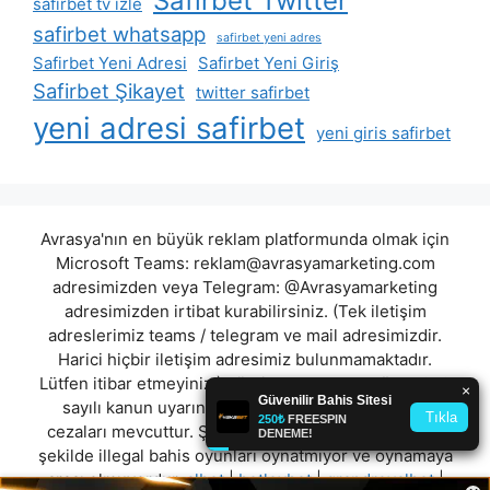
Safirbet Twitter
safirbet tv izle
safirbet whatsapp
safirbet yeni adres
Safirbet Yeni Adresi
Safirbet Yeni Giriş
Safirbet Şikayet
twitter safirbet
yeni adresi safirbet
yeni giris safirbet
Avrasya'nın en büyük reklam platformunda olmak için
Microsoft Teams:
reklam@avrasyamarketing.com
adresimizden veya Telegram: @Avrasyamarketing
adresimizden irtibat kurabilirsiniz. (Tek iletişim
adreslerimiz teams / telegram ve mail adresimizdir.
Harici hiçbir iletişim adresimiz bulunmamaktadır.
Lütfen itibar etmeyiniz.) Türkiye yasalarına göre 7258
sayılı kanun uyarınca yasa dışı bahis oynamanın
cezaları mevcuttur. Şu an bulunduğunuz site hiç bir
şekilde illegal bahis oyunları oynatmıyor ve oynamaya
aracı olmuyordur.
albet
|
betleybet
|
grandroyalbet
|