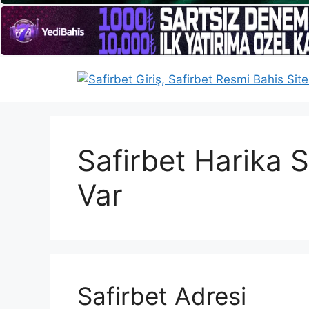
İçeriğe
atla
Safirbet Harika 
Var
Safirbet Adresi