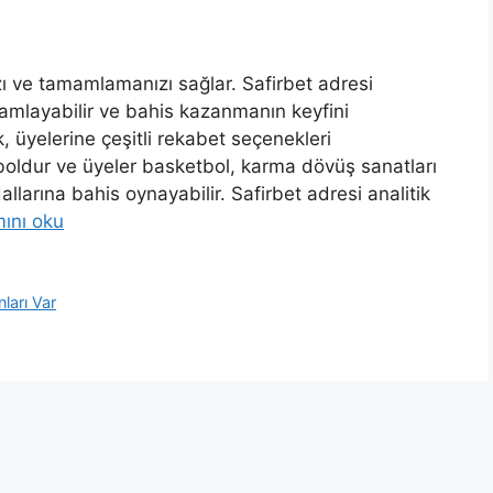
ızı ve tamamlamanızı sağlar. Safirbet adresi
mamlayabilir ve bahis kazanmanın keyfini
k, üyelerine çeşitli rekabet seçenekleri
tboldur ve üyeler basketbol, karma dövüş sanatları
allarına bahis oynayabilir. Safirbet adresi analitik
ını oku
ları Var