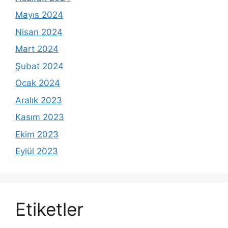
Mayıs 2024
Nisan 2024
Mart 2024
Şubat 2024
Ocak 2024
Aralık 2023
Kasım 2023
Ekim 2023
Eylül 2023
Etiketler