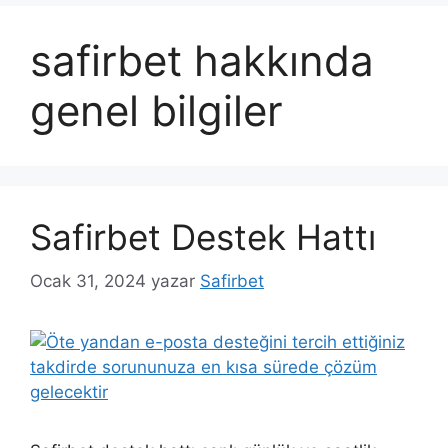
safirbet hakkında
genel bilgiler
Safirbet Destek Hattı
Ocak 31, 2024
yazar
Safirbet