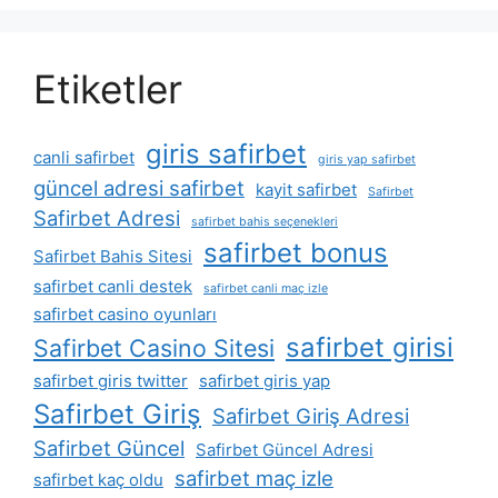
Etiketler
giris safirbet
canli safirbet
giris yap safirbet
güncel adresi safirbet
kayit safirbet
Safirbet
Safirbet Adresi
safirbet bahis seçenekleri
safirbet bonus
Safirbet Bahis Sitesi
safirbet canli destek
safirbet canli maç izle
safirbet casino oyunları
safirbet girisi
Safirbet Casino Sitesi
safirbet giris twitter
safirbet giris yap
Safirbet Giriş
Safirbet Giriş Adresi
Safirbet Güncel
Safirbet Güncel Adresi
safirbet maç izle
safirbet kaç oldu