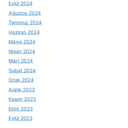
Eylül 2024
Ağustos 2024
Temmuz 2024
Haziran 2024
Mayıs 2024
Nisan 2024
Mart 2024
Şubat 2024
Ocak 2024
Aralık 2023
Kasım 2023
Ekim 2023
Eylül 2023