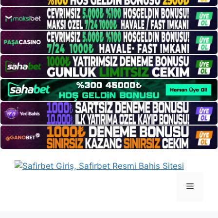
İçeriğe
atla
Menü