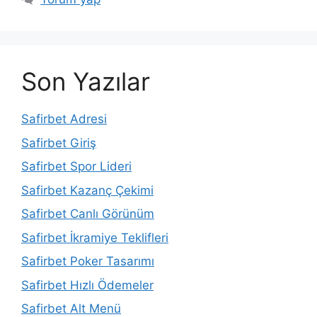
Son Yazılar
Safirbet Adresi
Safirbet Giriş
Safirbet Spor Lideri
Safirbet Kazanç Çekimi
Safirbet Canlı Görünüm
Safirbet İkramiye Teklifleri
Safirbet Poker Tasarımı
Safirbet Hızlı Ödemeler
Safirbet Alt Menü