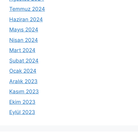
Temmuz 2024
Haziran 2024
Mayıs 2024
Nisan 2024
Mart 2024
Şubat 2024
Ocak 2024
Aralık 2023
Kasım 2023
Ekim 2023
Eylül 2023