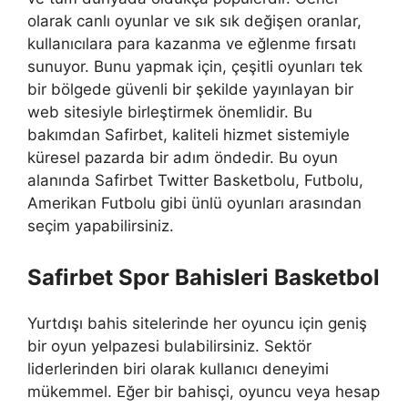
olarak canlı oyunlar ve sık sık değişen oranlar,
kullanıcılara para kazanma ve eğlenme fırsatı
sunuyor. Bunu yapmak için, çeşitli oyunları tek
bir bölgede güvenli bir şekilde yayınlayan bir
web sitesiyle birleştirmek önemlidir. Bu
bakımdan Safirbet, kaliteli hizmet sistemiyle
küresel pazarda bir adım öndedir. Bu oyun
alanında Safirbet Twitter Basketbolu, Futbolu,
Amerikan Futbolu gibi ünlü oyunları arasından
seçim yapabilirsiniz.
Safirbet Spor Bahisleri Basketbol
Yurtdışı bahis sitelerinde her oyuncu için geniş
bir oyun yelpazesi bulabilirsiniz. Sektör
liderlerinden biri olarak kullanıcı deneyimi
mükemmel. Eğer bir bahisçi, oyuncu veya hesap