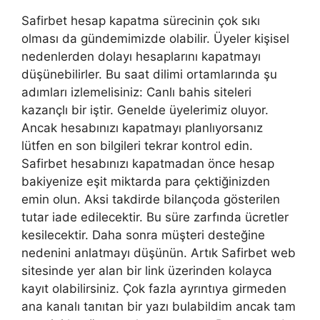
Safirbet hesap kapatma sürecinin çok sıkı
olması da gündemimizde olabilir. Üyeler kişisel
nedenlerden dolayı hesaplarını kapatmayı
düşünebilirler. Bu saat dilimi ortamlarında şu
adımları izlemelisiniz: Canlı bahis siteleri
kazançlı bir iştir. Genelde üyelerimiz oluyor.
Ancak hesabınızı kapatmayı planlıyorsanız
lütfen en son bilgileri tekrar kontrol edin.
Safirbet hesabınızı kapatmadan önce hesap
bakiyenize eşit miktarda para çektiğinizden
emin olun. Aksi takdirde bilançoda gösterilen
tutar iade edilecektir. Bu süre zarfında ücretler
kesilecektir. Daha sonra müşteri desteğine
nedenini anlatmayı düşünün. Artık Safirbet web
sitesinde yer alan bir link üzerinden kolayca
kayıt olabilirsiniz. Çok fazla ayrıntıya girmeden
ana kanalı tanıtan bir yazı bulabildim ancak tam