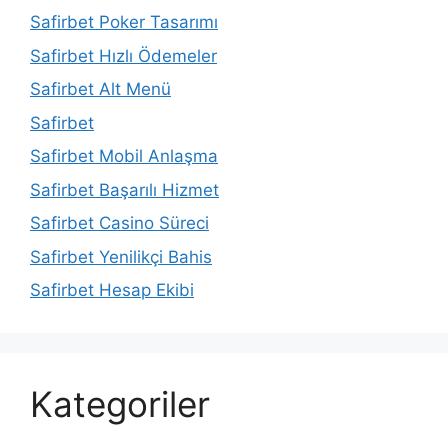
Safirbet Poker Tasarımı
Safirbet Hızlı Ödemeler
Safirbet Alt Menü
Safirbet
Safirbet Mobil Anlaşma
Safirbet Başarılı Hizmet
Safirbet Casino Süreci
Safirbet Yenilikçi Bahis
Safirbet Hesap Ekibi
Kategoriler