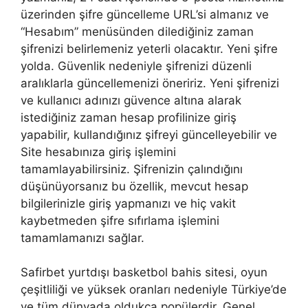
üzerinden şifre güncelleme URL’si almanız ve
“Hesabım” menüsünden dilediğiniz zaman
şifrenizi belirlemeniz yeterli olacaktır. Yeni şifre
yolda. Güvenlik nedeniyle şifrenizi düzenli
aralıklarla güncellemenizi öneririz. Yeni şifrenizi
ve kullanıcı adınızı güvence altına alarak
istediğiniz zaman hesap profilinize giriş
yapabilir, kullandığınız şifreyi güncelleyebilir ve
Site hesabınıza giriş işlemini
tamamlayabilirsiniz. Şifrenizin çalındığını
düşünüyorsanız bu özellik, mevcut hesap
bilgilerinizle giriş yapmanızı ve hiç vakit
kaybetmeden şifre sıfırlama işlemini
tamamlamanızı sağlar.
Safirbet yurtdışı basketbol bahis sitesi, oyun
çeşitliliği ve yüksek oranları nedeniyle Türkiye’de
ve tüm dünyada oldukça popülerdir. Genel